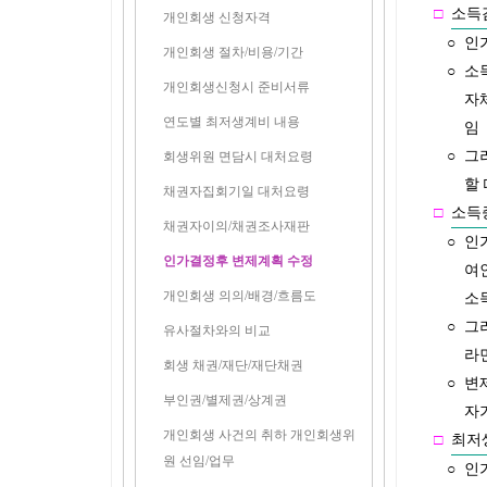
□
소득
개인회생 신청자격
○
인
개인회생 절차/비용/기간
○
소
개인회생신청시 준비서류
자
연도별 최저생계비 내용
임
○
그
회생위원 면담시 대처요령
할
채권자집회기일 대처요령
□
소득
채권자이의/채권조사재판
○
인
인가결정후 변제계획 수정
여
개인회생 의의/배경/흐름도
소
○
그
유사절차와의 비교
라
회생 채권/재단/재단채권
○
변
부인권/별제권/상계권
자
개인회생 사건의 취하 개인회생위
□
최저
원 선임/업무
○
인