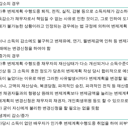
감소의 경우
가후 변제계획 수행도중 퇴직, 전직, 실직, 감봉 등으로 소득자체가 감소하
득감소가 채무자로서 책임질 수 없는 사유로 인한 것이고, 그로 인하여 
체가 불가능한 상황이라고 인정되는 경우에는 법 규정에 의하여 변제계획
러나 소득의 감소에도 불구하고 변제유예, 연기, 월변제금액 인하 등 변
 때에는 변경신청을 하여야 함
증가의 경우
가후 변제계획 수행도중 채무자의 재산상태가 다소 개선되거나 소득수준이
인상 등 그 소득의 호전 정도가 당초의 변제계획 작성 당시 합리적으로 예
득이 늘었다는 이유로 매번 그러한 사유발생시마다 변제계획을 변경할 필
러나, 고액의 재산상속, 복권당첨, 파격적인 승진, 파격적인 전직 등 재
면 채권자들과의 형평상 원래의 변제계획보다 변제금액을 늘리는 변제계
제계획의 변경신청은 채무자외 채권자, 개인회생위원 등도 할 수 있으므로
가 굳이 자신에게 불리한 변경신청을 할 필요는 없을 듯함
생계비 감소/증가
가당시 소득이 없던 배우자가 인가후 변제계획수행도중 취업을 하여 피