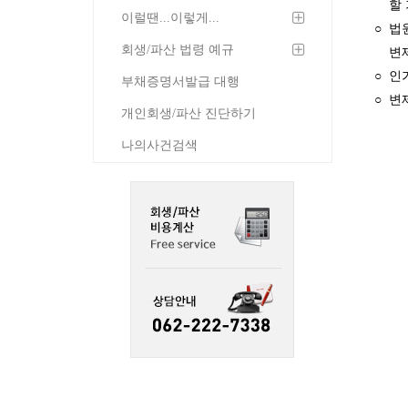
할
이럴땐...이렇게...
○
법
회생/파산 법령 예규
변
○
인
부채증명서발급 대행
○
변
개인회생/파산 진단하기
나의사건검색