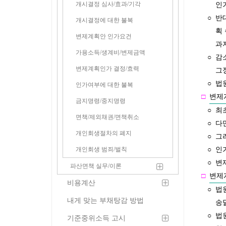
개시결정 심사/효과/기각
인
○
반
개시결정에 대한 불복
획
변제계획안 인가요건
과
가용소득/생계비/변제금액
○
감
변제계획인가 결정/효력
그
○
법
인가여부에 대한 불복
□
변제
금지명령/중지명령
○
최
면책/제외채권/면책취소
○
다
개인회생절차의 폐지
○
그
개인회생 범죄/벌칙
○
인
○
변
파산면책 실무/이론
□
변제
비용계산
○
법
내게 맞는 부채탕감 방법
송
○
법
기준중위소득 고시