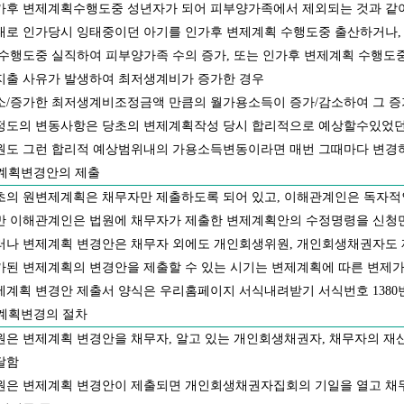
가후 변제계획수행도중 성년자가 되어 피부양가족에서 제외되는 것과 같이
대로 인가당시 잉태중이던 아기를 인가후 변제계획 수행도중 출산하거나,
 수행도중 실직하여 피부양가족 수의 증가, 또는 인가후 변제계획 수행도중
지출 사유가 발생하여 최저생계비가 증가한 경우
소/증가한 최저생계비조정금액 만큼의 월가용소득이 증가/감소하여 그 
정도의 변동사항은 당초의 변제계획작성 당시 합리적으로 예상할수있었던
원도 그런 합리적 예상범위내의 가용소득변동이라면 매번 그때마다 변경
계획변경안의 제출
초의 원변제계획은 채무자만 제출하도록 되어 있고, 이해관계인은 독자적
만 이해관계인은 법원에 채무자가 제출한 변제계획안의 수정명령을 신청만
러나 변제계획 변경안은 채무자 외에도 개인회생위원, 개인회생채권자도 
가된 변제계획의 변경안을 제출할 수 있는 시기는 변제계획에 따른 변제
제계획 변경안 제출서 양식은 우리홈페이지 서식내려받기 서식번호 1380
계획변경의 절차
원은 변제계획 변경안을 채무자, 알고 있는 개인회생채권자, 채무자의 재
달함
원은 변제계획 변경안이 제출되면 개인회생채권자집회의 기일을 열고 채무