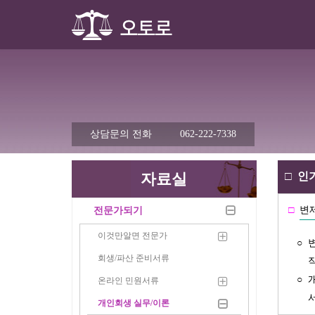
상담문의 전화
062-222-7338
자료실
□
인가
□
변
전문가되기
이것만알면 전문가
○
회생/파산 준비서류
○
온라인 민원서류
개인회생 실무/이론