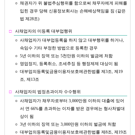
○
채권자가 위 불법추심행위를 함으로써 채무자에게 피해를
입힌 경우 당해 신용정보회사는 손해배상책임을 짐 (같은
법 제28조)
□
사채업자의 미등록 대부업행위
○
사채업자가 대부업등록을 하지 않고 대부행위를 하거나,
속임수 기타 부정한 방법으로 등록한 경우
○
5년 이하의 징역 또는 5천만원 이하의 벌금에 처함
○
영업정지, 등록취소, 조세추징 등 행정제제 대상이 됨
○
대부업의등록및금융이용자보호에관한법률 제3조, 제19
조, 제13조
□
사채업자의 법정초과이자 수수행위
○
사채업자가 채무자로부터 3,000만원 이하의 대출에 있어
서 연 66%를 초과하는 이자를 받은 경우에는 형사처벌대
상이 됨
○
3년 이하의 징역 또는 3,000만원 이하의 벌금에 처함
○
대부업의등록및금융이용자보호에관한법률 제8조, 제19조