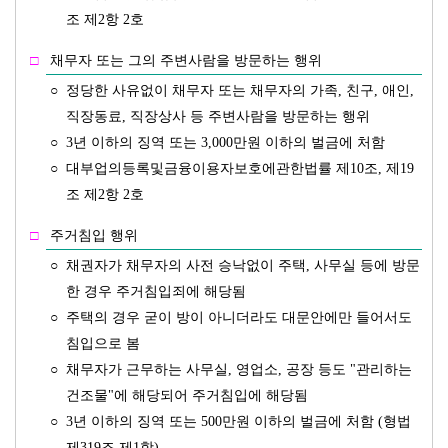
조 제2항 2호
□
채무자 또는 그의 주변사람을 방문하는 행위
○
정당한 사유없이 채무자 또는 채무자의 가족, 친구, 애인,
직장동료, 직장상사 등 주변사람을 방문하는 행위
○
3년 이하의 징역 또는 3,000만원 이하의 벌금에 처함
○
대부업의등록및금융이용자보호에관한법률 제10조, 제19
조 제2항 2호
□
주거침입 행위
○
채권자가 채무자의 사전 승낙없이 주택, 사무실 등에 방문
한 경우 주거침입죄에 해당됨
○
주택의 경우 굳이 방이 아니더라도 대문안에만 들어서도
침입으로 봄
○
채무자가 근무하는 사무실, 영업소, 공장 등도 "관리하는
건조물"에 해당되어 주거침입에 해당됨
○
3년 이하의 징역 또는 500만원 이하의 벌금에 처함 (형법
제319조 제1항)