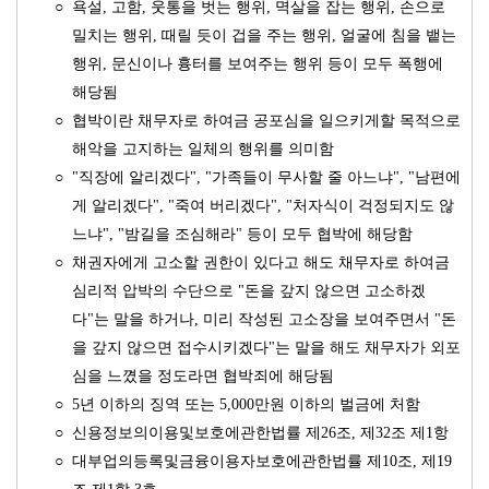
○
욕설, 고함, 웃통을 벗는 행위, 멱살을 잡는 행위, 손으로
밀치는 행위, 때릴 듯이 겁을 주는 행위, 얼굴에 침을 뱉는
행위, 문신이나 흉터를 보여주는 행위 등이 모두 폭행에
해당됨
○
협박이란 채무자로 하여금 공포심을 일으키게할 목적으로
해악을 고지하는 일체의 행위를 의미함
○
"직장에 알리겠다", "가족들이 무사할 줄 아느냐", "남편에
게 알리겠다", "죽여 버리겠다", "처자식이 걱정되지도 않
느냐", "밤길을 조심해라" 등이 모두 협박에 해당함
○
채권자에게 고소할 권한이 있다고 해도 채무자로 하여금
심리적 압박의 수단으로 "돈을 갚지 않으면 고소하겠
다"는 말을 하거나, 미리 작성된 고소장을 보여주면서 "돈
을 갚지 않으면 접수시키겠다"는 말을 해도 채무자가 외포
심을 느꼈을 정도라면 협박죄에 해당됨
○
5년 이하의 징역 또는 5,000만원 이하의 벌금에 처함
○
신용정보의이용및보호에관한법률 제26조, 제32조 제1항
○
대부업의등록및금융이용자보호에관한법률 제10조, 제19