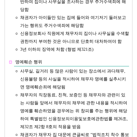
반하여 집이나 사무실을 조사하는 경우 주거수색죄에 해
당함
○
채권자가 아이들만 있는 집에 들어와 여기저기 둘러보고
가는 행위도 주거수색죄에 해당함
○
신용정보회사 직원에게 채무자의 집이나 사무실을 수색할
권한까지 부여한 것은 아니므로 단호히 대처하여야 함
○
3년 이하의 징역에 처함 (형법 제321조)
□
명예훼손 행위
○
사무실, 길거리 등 많은 사람이 있는 장소에서 과다채무,
신용불량 등의 사실을 적시하여 채무자 명예를 실추시키
면 명예훼손죄에 해당됨
○
채무자의 직장동료, 친척, 보증인 등 채무자와 관련이 있
는 사람들 앞에서 채무자의 채무에 관한 내용을 적시하여
명예를 훼손하였을 경우에는 위 창피를 주는 행위에 해당
하여 특별법인 신용정보의이용및보호에관한법률 제26조,
제32조 제2항 8호의 적용을 받음
○
채권자가 채무자 집 대문에 큰글씨로 “법적조치 착수 통보