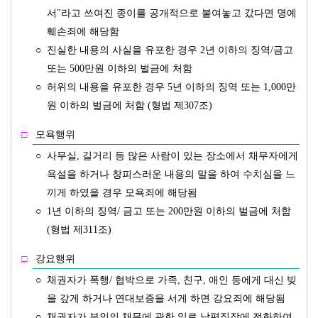
서"라고 쓰여진 종이를 공개적으로 붙여놓고 갔다면 명예
훼손죄에 해당함
○
진실한 내용의 사실을 유포한 경우 2년 이하의 징역/금고
또는 500만원 이하의 벌금에 처함
○
허위의 내용을 유포한 경우 5년 이하의 징역 또는 1,000만
원 이하의 벌금에 처함 (형법 제307조)
□
모욕행위
○
사무실, 길거리 등 많은 사람이 있는 장소에서 채무자에게
욕설을 하거나 창피스러운 내용의 말을 하여 수치심을 느
끼게 하였을 경우 모욕죄에 해당됨
○
1년 이하의 징역/ 금고 또는 200만원 이하의 벌금에 처함
(형법 제311조)
□
강요행위
○
채권자가 폭행/ 협박으로 가족, 친구, 애인 등에게 대신 빚
을 갚게 하거나 연대보증을 서게 하면 강요죄에 해당됨
○
채권자가 부인의 채무에 관한 일로 남편직장에 전화하여