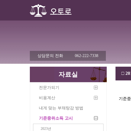
상담문의 전화
062-222-7338
자료실
□
2
전문가되기
비용계산
기준중
내게 맞는 부채탕감 방법
기준중위소득 고시
2023년